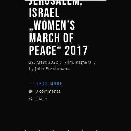
JERUSALEM,
ISRAEL
„WOMEN’S
MARCH OF
PEACE“ 2017
29. März 2022
Film
,
Kamera
by
Julia Buschmann
READ MORE
0 comments
share