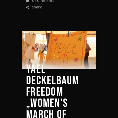
0 comments
share
YAEL
DECKELBAUM
FREEDOM
„WOMEN’S
MARCH OF